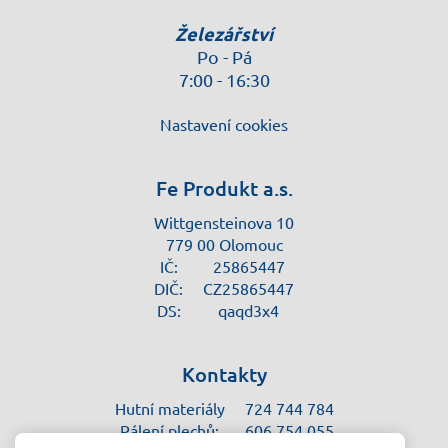
Železářství
Po - Pá
7:00 - 16:30
Nastavení cookies
Fe Produkt a.s.
Wittgensteinova 10
779 00 Olomouc
IČ:
25865447
DIČ:
CZ25865447
DS:
qaqd3x4
Kontakty
Hutní materiály
724 744 784
Pálení plechů:
606 754 055