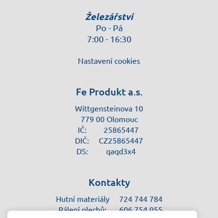
Železářství
Po - Pá
7:00 - 16:30
Nastavení cookies
Fe Produkt a.s.
Wittgensteinova 10
779 00 Olomouc
IČ:
25865447
DIČ:
CZ25865447
DS:
qaqd3x4
Kontakty
Hutní materiály
724 744 784
Pálení plechů:
606 754 055