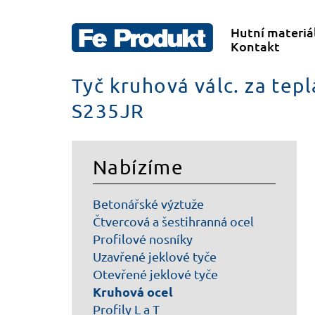
Hutní materiá
Kontakt
Tyč kruhová válc. za tep
S235JR
Nabízíme
Betonářské výztuže
Čtvercová a šestihranná ocel
Profilové nosníky
Uzavřené jeklové tyče
Otevřené jeklové tyče
Kruhová ocel
Profily L a T