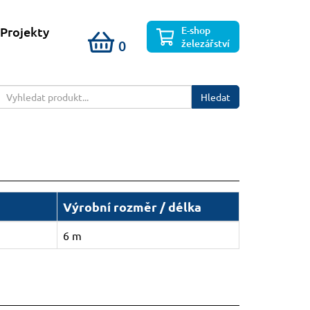
E-shop
Projekty
železářství
0
Hledat
Výrobní rozměr / délka
6 m