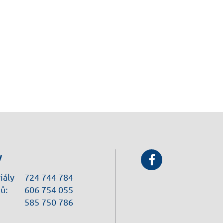
y
iály
724 744 784
ů:
606 754 055
585 750 786