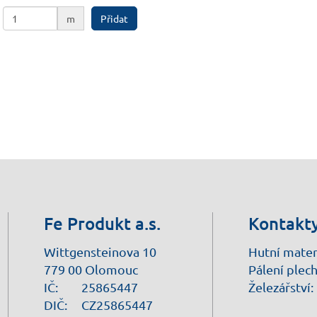
m
Přidat
Fe Produkt a.s.
Kontakt
Wittgensteinova 10
Hutní mater
779 00 Olomouc
Pálení plech
IČ:
25865447
Železářství:
DIČ:
CZ25865447