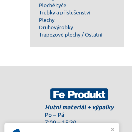
Ploché tyče
Trubky a příslušenství
Plechy
Druhovýrobky
Trapézové plechy / Ostatní
Hutní materiál + výpalky
Po – Pá
7:00 – 15:30