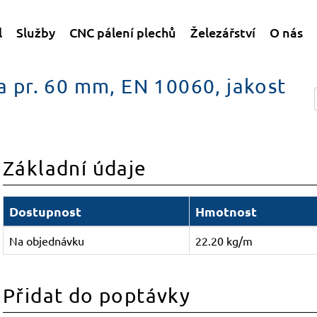
l
Služby
CNC pálení plechů
Železářství
O nás
la pr. 60 mm, EN 10060, jakost
Základní údaje
Dostupnost
Hmotnost
Na objednávku
22.20 kg/m
Přidat do poptávky