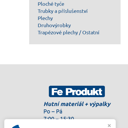
Ploché tyče
Trubky a příslušenství
Plechy
Druhovýrobky
Trapézové plechy / Ostatní
Hutní materiál + výpalky
Po – Pá
7:00 – 15:30