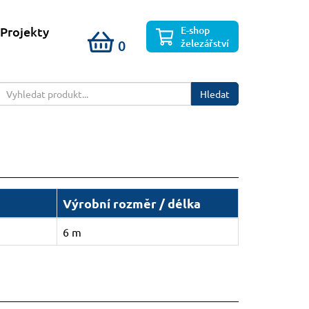
E-shop
Projekty
železářství
0
Hledat
Výrobní rozměr / délka
6 m