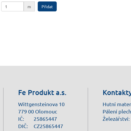
m
Přidat
Fe Produkt a.s.
Kontakt
Wittgensteinova 10
Hutní mater
779 00 Olomouc
Pálení plech
IČ:
25865447
Železářství:
DIČ:
CZ25865447