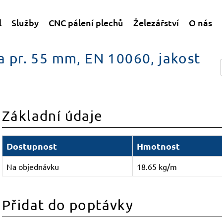
l
Služby
CNC pálení plechů
Železářství
O nás
la pr. 55 mm, EN 10060, jakost
Základní údaje
Dostupnost
Hmotnost
Na objednávku
18.65 kg/m
Přidat do poptávky