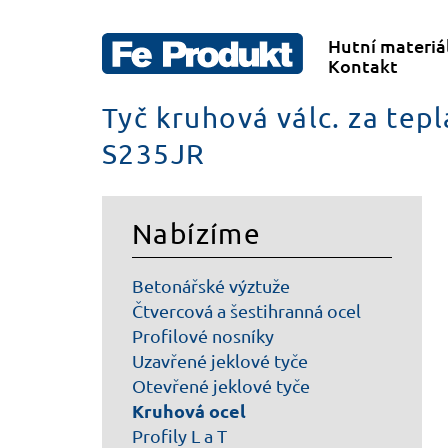
Hutní materiá
Kontakt
Tyč kruhová válc. za tep
S235JR
Nabízíme
Betonářské výztuže
Čtvercová a šestihranná ocel
Profilové nosníky
Uzavřené jeklové tyče
Otevřené jeklové tyče
Kruhová ocel
Profily L a T