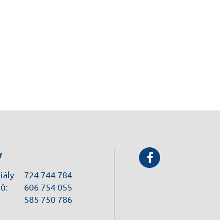
y
iály
724 744 784
ů:
606 754 055
585 750 786