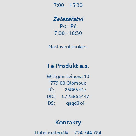
7:00 – 15:30
Železářství
Po - Pá
7:00 - 16:30
Nastavení cookies
Fe Produkt a.s.
Wittgensteinova 10
779 00 Olomouc
IČ:
25865447
DIČ:
CZ25865447
DS:
qaqd3x4
Kontakty
Hutní materiály
724 744 784