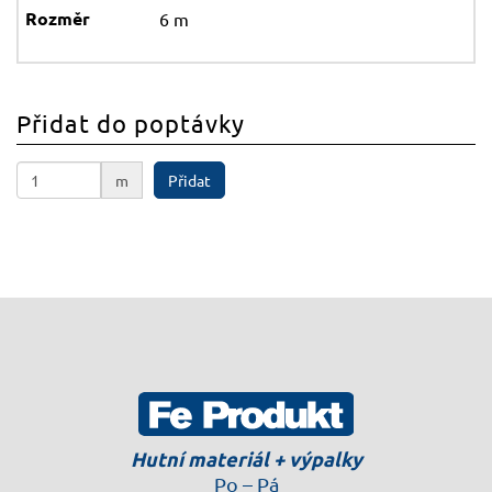
6 m
Přidat do poptávky
m
Přidat
Hutní materiál + výpalky
Po – Pá