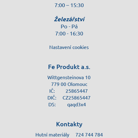
7:00 – 15:30
Železářství
Po - Pá
7:00 - 16:30
Nastavení cookies
Fe Produkt a.s.
Wittgensteinova 10
779 00 Olomouc
IČ:
25865447
DIČ:
CZ25865447
DS:
qaqd3x4
Kontakty
Hutní materiály
724 744 784