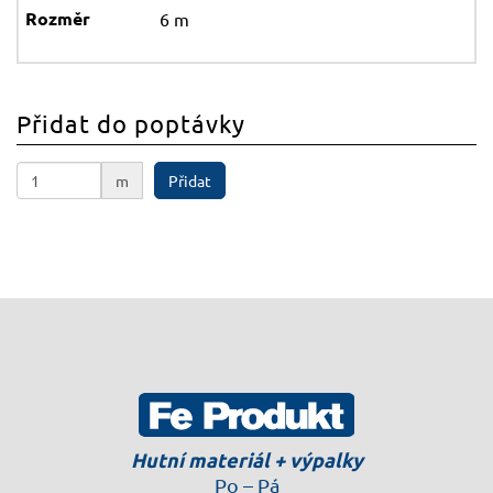
6 m
Přidat do poptávky
m
Přidat
Hutní materiál + výpalky
Po – Pá