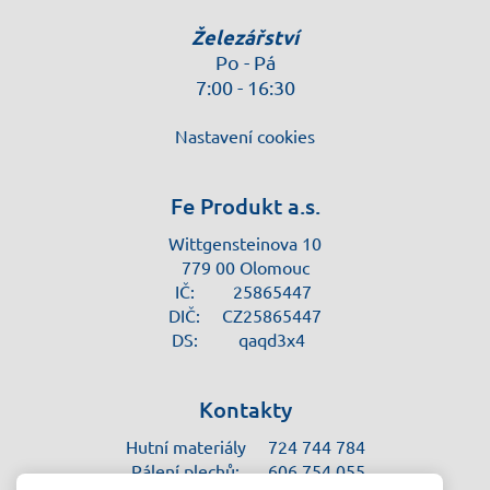
Železářství
Po - Pá
7:00 - 16:30
Nastavení cookies
Fe Produkt a.s.
Wittgensteinova 10
779 00 Olomouc
IČ:
25865447
DIČ:
CZ25865447
DS:
qaqd3x4
Kontakty
Hutní materiály
724 744 784
Pálení plechů:
606 754 055