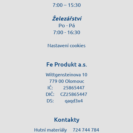
7:00 – 15:30
Železářství
Po - Pá
7:00 - 16:30
Nastavení cookies
Fe Produkt a.s.
Wittgensteinova 10
779 00 Olomouc
IČ:
25865447
DIČ:
CZ25865447
DS:
qaqd3x4
Kontakty
Hutní materiály
724 744 784