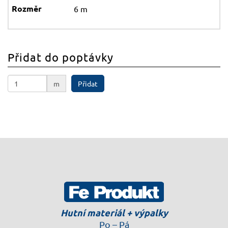
6 m
Přidat do poptávky
m
Přidat
Hutní materiál + výpalky
Po – Pá