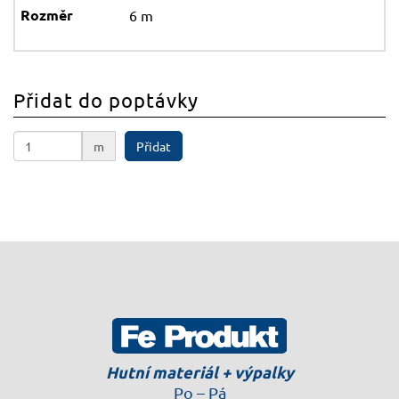
6 m
Přidat do poptávky
m
Přidat
Hutní materiál + výpalky
Po – Pá