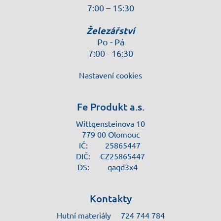
7:00 – 15:30
Železářství
Po - Pá
7:00 - 16:30
Nastavení cookies
Fe Produkt a.s.
Wittgensteinova 10
779 00 Olomouc
IČ:
25865447
DIČ:
CZ25865447
DS:
qaqd3x4
Kontakty
Hutní materiály
724 744 784