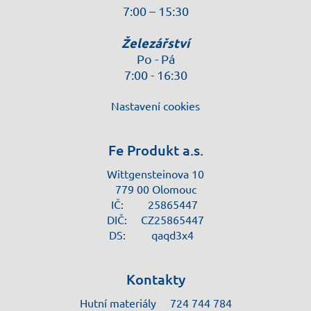
7:00 – 15:30
Železářství
Po - Pá
7:00 - 16:30
Nastavení cookies
Fe Produkt a.s.
Wittgensteinova 10
779 00 Olomouc
IČ:
25865447
DIČ:
CZ25865447
DS:
qaqd3x4
Kontakty
Hutní materiály
724 744 784