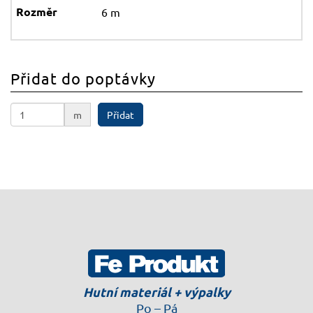
6 m
Přidat do poptávky
m
Přidat
Hutní materiál + výpalky
Po – Pá