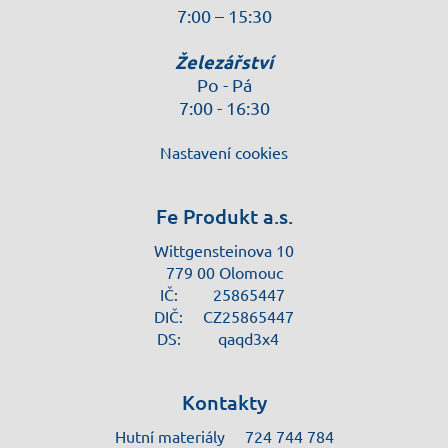
7:00 – 15:30
Železářství
Po - Pá
7:00 - 16:30
Nastavení cookies
Fe Produkt a.s.
Wittgensteinova 10
779 00 Olomouc
IČ:
25865447
DIČ:
CZ25865447
DS:
qaqd3x4
Kontakty
Hutní materiály
724 744 784