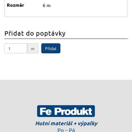
6 m
Přidat do poptávky
m
Přidat
Hutní materiál + výpalky
Po – Pá