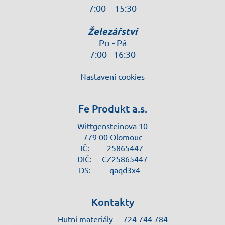
7:00 – 15:30
Železářství
Po - Pá
7:00 - 16:30
Nastavení cookies
Fe Produkt a.s.
Wittgensteinova 10
779 00 Olomouc
IČ:
25865447
DIČ:
CZ25865447
DS:
qaqd3x4
Kontakty
Hutní materiály
724 744 784