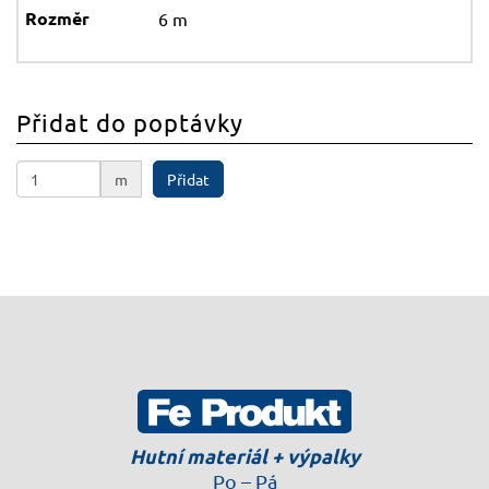
6 m
Přidat do poptávky
m
Přidat
Hutní materiál + výpalky
Po – Pá