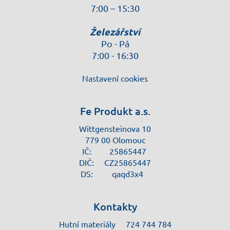
7:00 – 15:30
Železářství
Po - Pá
7:00 - 16:30
Nastavení cookies
Fe Produkt a.s.
Wittgensteinova 10
779 00 Olomouc
IČ:
25865447
DIČ:
CZ25865447
DS:
qaqd3x4
Kontakty
Hutní materiály
724 744 784