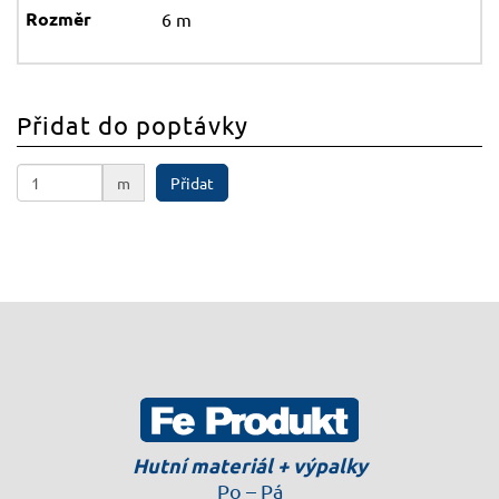
6 m
Přidat do poptávky
m
Přidat
Hutní materiál + výpalky
Po – Pá