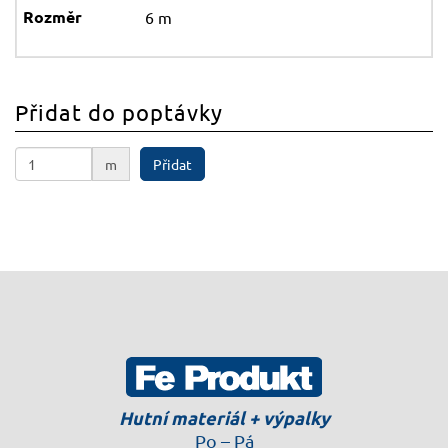
6 m
Přidat do poptávky
m
Přidat
Hutní materiál + výpalky
Po – Pá