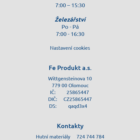
7:00 – 15:30
Železářství
Po - Pá
7:00 - 16:30
Nastavení cookies
Fe Produkt a.s.
Wittgensteinova 10
779 00 Olomouc
IČ:
25865447
DIČ:
CZ25865447
DS:
qaqd3x4
Kontakty
Hutní materiály
724 744 784