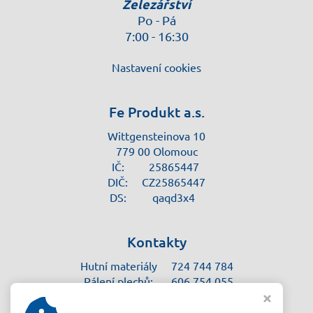
Železářství
Po - Pá
7:00 - 16:30
Nastavení cookies
Fe Produkt a.s.
Wittgensteinova 10
779 00 Olomouc
IČ:
25865447
DIČ:
CZ25865447
DS:
qaqd3x4
Kontakty
Hutní materiály
724 744 784
Pálení plechů:
606 754 055
Železářství:
585 750 786