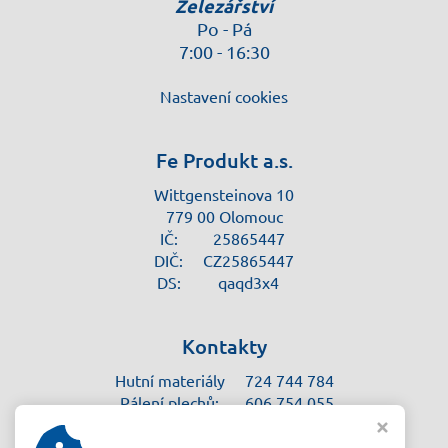
Železářství
Po - Pá
7:00 - 16:30
Nastavení cookies
Fe Produkt a.s.
Wittgensteinova 10
779 00 Olomouc
IČ:
25865447
DIČ:
CZ25865447
DS:
qaqd3x4
Kontakty
Hutní materiály
724 744 784
Pálení plechů:
606 754 055
Železářství:
585 750 786