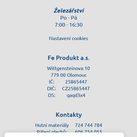
Železářství
Po - Pá
7:00 - 16:30
Nastavení cookies
Fe Produkt a.s.
Wittgensteinova 10
779 00 Olomouc
IČ:
25865447
DIČ:
CZ25865447
DS:
qaqd3x4
Kontakty
Hutní materiály
724 744 784
Pálení plechů:
606 754 055