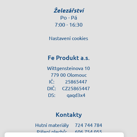
Železářství
Po - Pá
7:00 - 16:30
Nastavení cookies
Fe Produkt a.s.
Wittgensteinova 10
779 00 Olomouc
IČ:
25865447
DIČ:
CZ25865447
DS:
qaqd3x4
Kontakty
Hutní materiály
724 744 784
Pálení plechů:
606 754 055