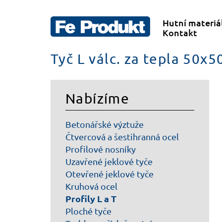
Hutní materiá
Kontakt
Tyč L válc. za tepla 50x
Nabízíme
Betonářské výztuže
Čtvercová a šestihranná ocel
Profilové nosníky
Uzavřené jeklové tyče
Otevřené jeklové tyče
Kruhová ocel
Profily L a T
Ploché tyče