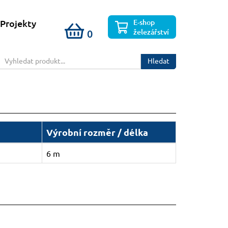
E-shop
Projekty
železářství
0
Hledat
Výrobní rozměr / délka
6 m