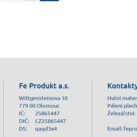
Fe Produkt a.s.
Kontakt
Wittgensteinova 10
Hutní mater
779 00 Olomouc
Pálení plech
IČ:
25865447
Železářství:
DIČ:
CZ25865447
DS:
qaqd3x4
Email:
fepr