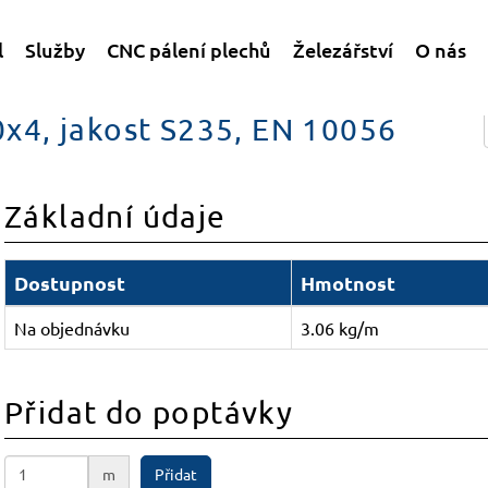
l
Služby
CNC pálení plechů
Železářství
O nás
50x4, jakost S235, EN 10056
Základní údaje
Dostupnost
Hmotnost
Na objednávku
3.06 kg/m
Přidat do poptávky
m
Přidat